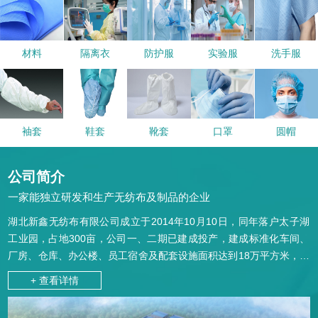
材料
隔离衣
防护服
实验服
洗手服
袖套
鞋套
靴套
口罩
圆帽
公司简介
一家能独立研发和生产无纺布及制品的企业
湖北新鑫无纺布有限公司
成立于2014年10月10日，同年落户太子湖
工业园，占地300亩，公司一、二期已建成投产，建成标准化车间、
厂房、仓库、办公楼、员工宿舍及配套设施面积达到18万平方米，投
资已达6.8亿元。兄弟公司：仙桃新发塑料制品有限公司、仙桃市立
+ 查看详情
新无纺布有限公司、仙桃市彭场立新塑料有限公司