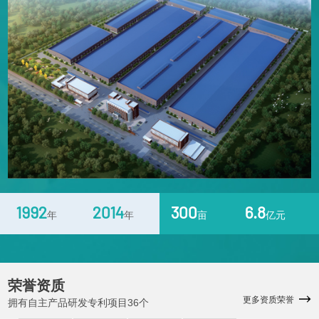
1992
2014
300
6.8
年
年
亩
亿元
荣誉资质
更多资质荣誉
拥有自主产品研发专利项目36个